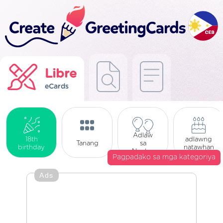
Libre
eCards
Adlaw
18th
adlawng
Tanang
sa
birthday
natawhan
Ngalan
Pagpadako sa mga kategoriya
Ads