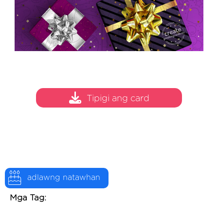
Tipigi ang card
adlawng natawhan
Mga Tag: