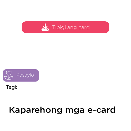
Tipigi ang card
Pasaylo
Tagi:
Kaparehong mga e-card